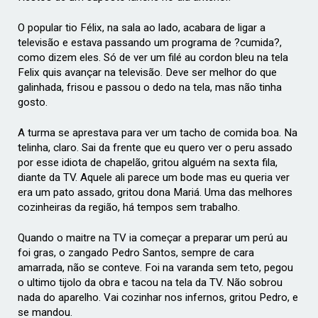
O popular tio Félix, na sala ao lado, acabara de ligar a
televisão e estava passando um programa de ?cumida?,
como dizem eles. Só de ver um filé au cordon bleu na tela
Felix quis avançar na televisão. Deve ser melhor do que
galinhada, frisou e passou o dedo na tela, mas não tinha
gosto.
A turma se aprestava para ver um tacho de comida boa. Na
telinha, claro. Sai da frente que eu quero ver o peru assado
por esse idiota de chapelão, gritou alguém na sexta fila,
diante da TV. Aquele ali parece um bode mas eu queria ver
era um pato assado, gritou dona Mariá. Uma das melhores
cozinheiras da região, há tempos sem trabalho.
Quando o maitre na TV ia começar a preparar um perú au
foi gras, o zangado Pedro Santos, sempre de cara
amarrada, não se conteve. Foi na varanda sem teto, pegou
o ultimo tijolo da obra e tacou na tela da TV. Não sobrou
nada do aparelho. Vai cozinhar nos infernos, gritou Pedro, e
se mandou.