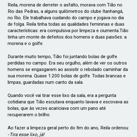
Reila, morena de derreter o asfalto, morava com Tião no
Rio das Pedras, a alguns quilômetros do clube Itanhangá,
no Rio. Ele trabalhava cuidando do campo e jogava no dia
de folga. Reila tinha todas as qualidades femininas e duas
características: era compulsiva por limpeza e ciumenta.
Tião
tinha um monte de defeitos dos homens e duas paixões: a
morena e o golfe.
Durante muito tempo, Tião foi juntando bolas de golfe
perdidas no campo. Era seu orgulho, além de ver os outros
homens se engasgarem ao assistir o rebolado caminhar da
sua morena. Quase 1.200 bolas de golfe. Todas brancas e
limpas, guardadas num canto da sala.
Quando você vai tirar esse lixo da sala, era a pergunta
cotidiana que Tião escutava enquanto lavava e escovava as
bolas, que às vezes acariciava com um pano até
recuperarem o brilho.
Ao fazer a limpeza geral perto do fim do ano, Reila ordenou:
-
Tira esse lixo, já!