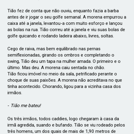
Tião fez de conta que não ouviu, enquanto fazia a barba
antes de ir jogar o seu golfe semanal. A morena empurrou a
caixa até a janela, levantou-a com muito esforço e lançou
as bolas na rua. Tião correu até a janela e viu suas bolas de
golfe quicando e rodando ladeira abaixo, livres, soltas.
Cego de raiva, mas bem equilibrado nas pernas
semiflexionadas, girando os ombros e completando o
swing, Tião deu um tapa na mulher amada. O primeiro e o
último. Mas deu. A morena caiu sentada no chão.
Tião ficou imóvel no meio da sala, petrificado perante o
choque de suas paixões. A morena não acreditava no que
tinha acontecido. Chorando, ligou para a vizinha casa dos
irmãos.
-
Tião me bateu!
Os três irmãos, todos caddies, logo chegaram à casa da
irmã agredida, suando e bufando. Tião se viu rodeado pelos
três homens, um dos quais de mais de 1,90 metros de