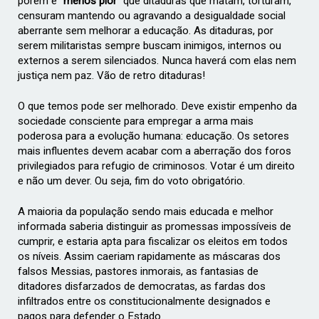
porem é
"menos pior"
que ditaduras que matam, torturam,
censuram mantendo ou agravando a desigualdade social
aberrante sem melhorar a educação.
As ditaduras, por
serem militaristas sempre buscam inimigos, internos ou
externos a serem silenciados. Nunca haverá com elas nem
justiça nem paz. Vão de retro ditaduras!
O que temos pode ser melhorado. Deve existir empenho da
sociedade consciente para empregar a arma mais
poderosa para a evolução humana: educação. Os setores
mais influentes devem acabar com a aberração dos foros
privilegiados para refugio de criminosos. Votar é um direito
e não um dever. Ou seja, fim do voto obrigatório.
A maioria da população sendo mais educada e melhor
informada saberia distinguir as promessas impossíveis de
cumprir, e estaria apta para fiscalizar os eleitos em todos
os níveis. Assim caeriam rapidamente as máscaras dos
falsos Messias, pastores inmorais, as fantasias de
ditadores disfarzados de democratas, as fardas dos
infiltrados entre os constitucionalmente designados e
pagos para defender o Estado.