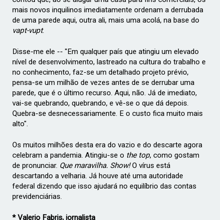
mais novos inquilinos imediatamente ordenam a derrubada
de uma parede aqui, outra ali, mais uma acolá, na base do
vapt-vupt
.
Disse-me ele -- "Em qualquer país que atingiu um elevado
nível de desenvolvimento, lastreado na cultura do trabalho e
no conhecimento, faz-se um detalhado projeto prévio,
pensa-se um milhão de vezes antes de se derrubar uma
parede, que é o último recurso. Aqui, não. Já de imediato,
vai-se quebrando, quebrando, e vê-se o que dá depois.
Quebra-se desnecessariamente. E o custo fica muito mais
alto".
Os muitos milhões desta era do vazio e do descarte agora
celebram a pandemia. Atingiu-se o
the top
, como gostam
de pronunciar.
Que maravilha. Show!
O vírus está
descartando a velharia. Já houve até uma autoridade
federal dizendo que isso ajudará no equilíbrio das contas
previdenciárias.
* Valerio Fabris, jornalista