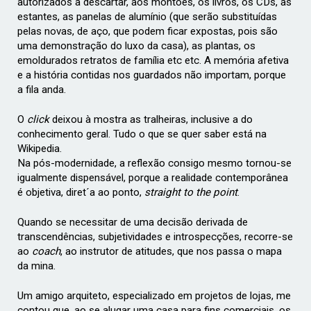
autorizados a descartar, aos montões, os livros, os CDs, as
estantes, as panelas de alumínio (que serão substituídas
pelas novas, de aço, que podem ficar expostas, pois são
uma demonstração do luxo da casa), as plantas, os
emoldurados retratos de família etc etc. A memória afetiva
e a história contidas nos guardados não importam, porque
a fila anda.
O
click
deixou à mostra as tralheiras, inclusive a do
conhecimento geral. Tudo o que se quer saber está na
Wikipedia.
Na pós-modernidade, a reflexão consigo mesmo tornou-se
igualmente dispensável, porque a realidade contemporânea
é objetiva, diret´a ao ponto,
straight to the point
.
Quando se necessitar de uma decisão derivada de
transcendências, subjetividades e introspecções, recorre-se
ao
coach
, ao instrutor de atitudes, que nos passa o mapa
da mina.
Um amigo arquiteto, especializado em projetos de lojas, me
contou que, ao se alugar uma casa para fins comerciais, os